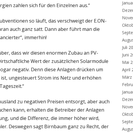
Janua
rgien zahlen sich für den Einzelnen aus.“
Deze
Nove
ubventionen so läuft, das verschweigt der E.ON-
Okto
aran auch ganz satt. Dann aber führt man die
Sept
ancierter“, immerhin!
Augu
Juli 2
über, dass wir diesen enormen Zubau an PV-
Juni 
rtschaftliche Wert der zusätzlichen Solarmodule
Mai 
ist sogar negativ. Denn diese Anlagen drücken um
April
März
a ist, ungesteuert Strom ins Netz und erhöhen
Febru
Tageszeit.“
Janua
Deze
usland zu negativen Preisen entsorgt, aber auch
Nove
hen kann, erhalten die Betreiber der Anlagen
Okto
ng, und die Differenz, die immer höher wird,
Sept
ahler. Deswegen sagt Birnbaum ganz zu Recht, der
Augu