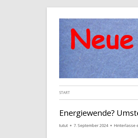
Springe
zum
Inhalt
Primäres
START
Menü
Energiewende? Umst
Autor
Veröffentlicht
tutut
7. September 2024
Hinterlasse
am