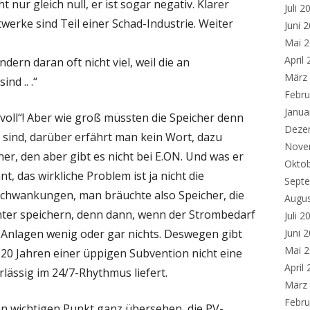
t nur gleich null, er ist sogar negativ. Klarer
Juli 2
erke sind Teil einer Schad-Industrie. Weiter
Juni 
Mai 
April
dern daran oft nicht viel, weil die an
März
nd .. .“
Febru
Janua
l voll“! Aber wie groß müssten die Speicher denn
Deze
“ sind, darüber erfährt man kein Wort, dazu
Nove
r, den aber gibt es nicht bei E.ON. Und was er
Okto
t, das wirkliche Problem ist ja nicht die
Sept
 Schwankungen, man bräuchte also Speicher, die
Augu
ter speichern, denn dann, wenn der Strombedarf
Juli 2
V-Anlagen wenig oder gar nichts. Deswegen gibt
Juni 
Mai 
 20 Jahren einer üppigen Subvention nicht eine
April
rlässig im 24/7-Rhythmus liefert.
März
Febru
n wichtigen Punkt ganz übersehen, die PV-