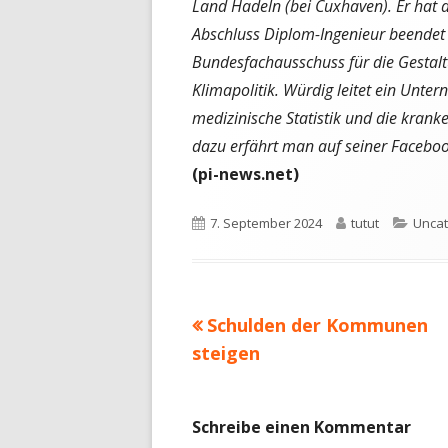
Land Hadeln (bei Cuxhaven). Er hat 
Abschluss Diplom-Ingenieur beendet 
Bundesfachausschuss für die Gestal
Klimapolitik. Würdig leitet ein Unte
medizinische Statistik und die krank
dazu erfährt man auf seiner Faceboo
(pi-news.net)
Veröffentlicht
Autor
Kateg
7. September 2024
tutut
Uncat
am
Vorheriger
Schulden der Kommunen
Beitragsnavigation
Beitrag:
steigen
Schreibe einen Kommentar