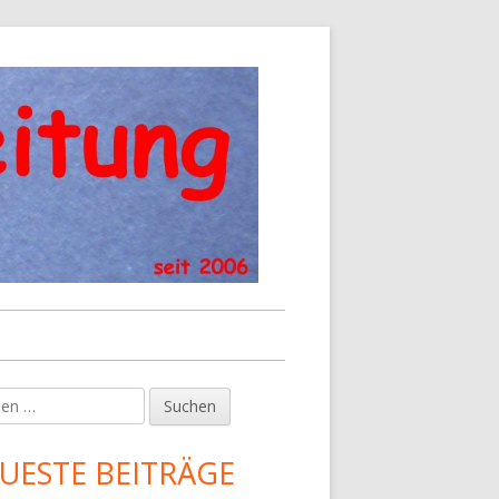
en
upt-
tenleiste
UESTE BEITRÄGE