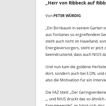
„Herr von Ribbeck auf Ribb
Von
PETER WÜRDIG
„Ein Birnbaum in seinem Garten s
aus Fontanes so ergreifendem Ge
steht auch nicht im Havelland, so
Energieversorgers, steht er jetzt
beeindruckend, dass auch NIUS da
Und nun kam die goldene Herbstesz
dort, sondern auch bei E.ON, und d
also die Motivation für ein Intervie
Die FAZ titelt: „Der Geringverdien
„, und NIUS drückt das so ähnlich
Energiewende“, es lohnt sich also,