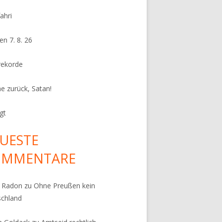
ahri
en 7. 8. 26
rekorde
e zurück, Satan!
gt
UESTE
OMMENTARE
k Radon
zu
Ohne Preußen kein
schland