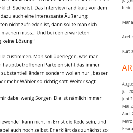
Jürge
irklich Sache ist. Das Interview fand kurz vor dem
bedeu
s dazu auch eine interessante Äußerung:
Maria
n nicht zufrieden ist, dann sollte man sich
s machen muss… Und bei den erwarteten
Axel
 keine Lösung.“
Kurt
lle zustimmen. Man soll überlegen, was man
 hauptbetroffenen Parteien sieht das immer
AR
s substantiell ändern sondern wollen nur „besser
r mehr Wähler so richtig satt. Weiter sagt
Augu
Juli 2
ir dabei wenig Sorgen. Die ist nämlich immer
Juni 
Mai 
April
März
iewende“ kann nicht im Ernst die Rede sein, und
Febru
dabei auch noch selbst. Er erklärt das zunächst so: