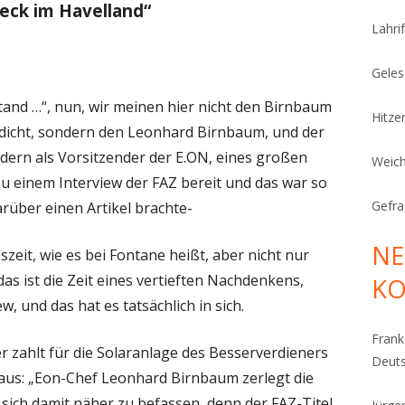
eck im Havelland“
Lahrif
Geles
tand …“, nun, wir meinen hier nicht den Birnbaum
Hitze
dicht, sondern den Leonhard Birnbaum, und der
ndern als Vorsitzender der E.ON, eines großen
Weich
 zu einem Interview der FAZ bereit und das war so
Gefra
rüber einen Artikel brachte-
NE
eit, wie es bei Fontane heißt, aber nicht nur
as ist die Zeit eines vertieften Nachdenkens,
K
w, und das hat es tatsächlich in sich.
Fran
er zahlt für die Solaranlage des Besserverdieners
Deut
 aus: „Eon-Chef Leonhard Birnbaum zerlegt die
 sich damit näher zu befassen, denn der FAZ-Titel