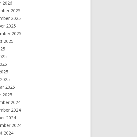
r 2026
mber 2025
mber 2025
ber 2025
ember 2025
st 2025
025
2025
2025
 2025
 2025
ar 2025
r 2025
mber 2024
mber 2024
ber 2024
ember 2024
st 2024