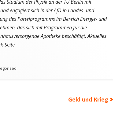
das Studium der Physik an der TU Berlin mit
und engagiert sich in der AfD in Landes- und
tung des Parteiprogramms im Bereich Energie- und
rnehmen, das sich mit Programmen für die
enhausversorgende Apotheke beschäftigt. Aktuelles
k-Seite.
orien
egorized
Nächster
Geld und Krieg
Beitrag