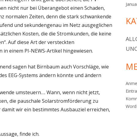
Janua
en nicht nur bei Überangebot einen Schaden,
z normalen Zeiten, denn die stark schwankende
KA
aufend und sekundengenau im Netz ausgeglichen
ätzlichen Kosten, die die Stromkunden, die keine
ALL
“. Auf diese Art der versteckten
UNC
 in einem PI-NEWS-Artikel hingewiesen.
ME
nend sagen hat Birnbaum auch Vorschläge, wie
e des EEG-Systems ändern könnte und ändern
Anme
Eintr
wende umsteuern…. Wann, wenn nicht jetzt,
Komm
ken, die pauschale Solarstromförderung zu
Word
 damit wir ein bestimmtes Ausbauziel erreichen,
ussage, finde ich.