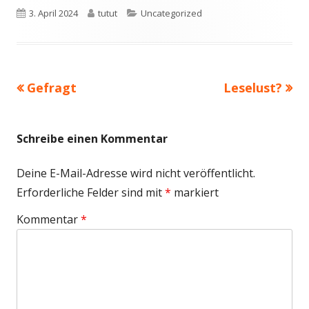
Veröffentlicht
Autor
Kategorien
3. April 2024
tutut
Uncategorized
am
Vorheriger
Nächster
Gefragt
Leselust?
Beitragsnavigation
Beitrag:
Beitrag
Schreibe einen Kommentar
Deine E-Mail-Adresse wird nicht veröffentlicht.
Erforderliche Felder sind mit
*
markiert
Kommentar
*