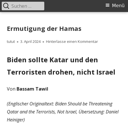
Suchen
Primäres
Menü
nach:
Menü
Springe
zum
Ermutigung der Hamas
Inhalt
Autor
Veröffentlicht
zu Ermutigung d
tutut
3. April 2024
Hinterlasse einen Kommentar
am
Biden sollte Katar und den
Terroristen drohen, nicht Israel
Von
Bassam Tawil
(Englischer Originaltext: Biden Should be Threatening
Qatar and the Terrorists, Not Israel, Übersetzung: Daniel
Heiniger)