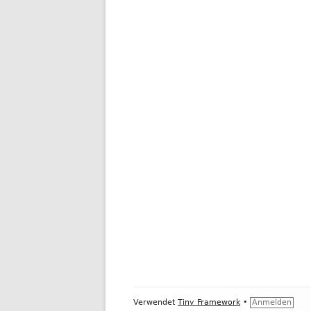
Footer
Verwendet
Tiny Framework
•
Anmelden