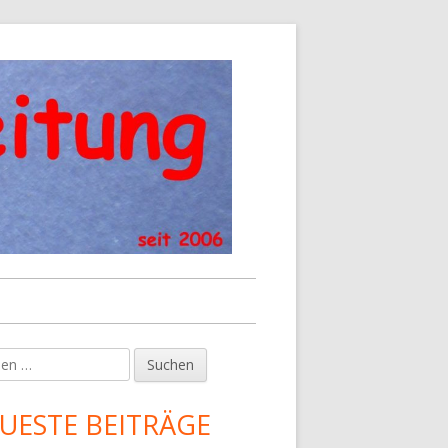
en
upt-
tenleiste
UESTE BEITRÄGE