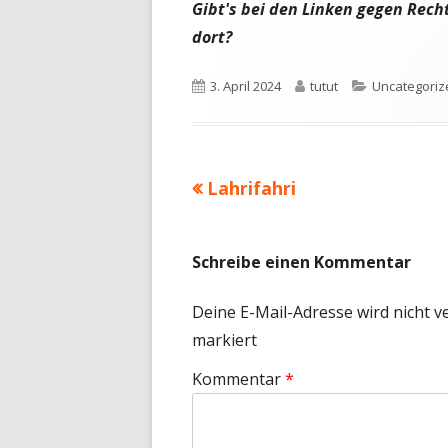
Gibt's bei den Linken gegen Rec
dort?
Veröffentlicht
Autor
Kategorien
3. April 2024
tutut
Uncategoriz
am
Vorheriger
Lahrifahri
Beitragsnavigation
Beitrag:
Schreibe einen Kommentar
Deine E-Mail-Adresse wird nicht ve
markiert
Kommentar
*