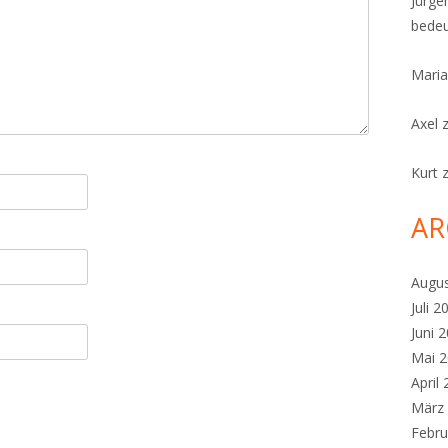
Jürge
bedeu
Maria
Axel
Kurt
AR
Augu
Juli 2
Juni 
Mai 
April
März
Febru