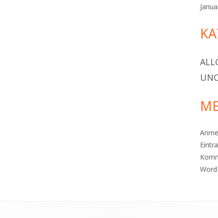
Janua
KA
ALL
UNC
ME
Anme
Eintr
Komm
Word