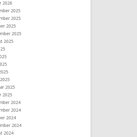
r 2026
mber 2025
mber 2025
ber 2025
ember 2025
st 2025
025
2025
2025
 2025
 2025
ar 2025
r 2025
mber 2024
mber 2024
ber 2024
ember 2024
st 2024