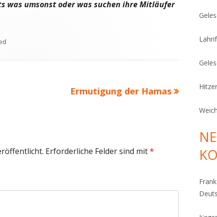
hts was umsonst oder was suchen ihre Mitläufer
Geles
Lahrif
ed
Geles
Hitze
Nächster
Ermutigung der Hamas
Beitrag
Weich
NE
röffentlicht.
Erforderliche Felder sind mit
*
K
Fran
Deut