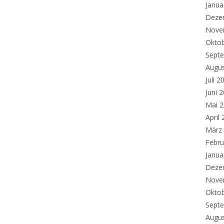
Janua
Deze
Nove
Okto
Sept
Augu
Juli 2
Juni 
Mai 
April
März
Febru
Janua
Deze
Nove
Okto
Sept
Augu