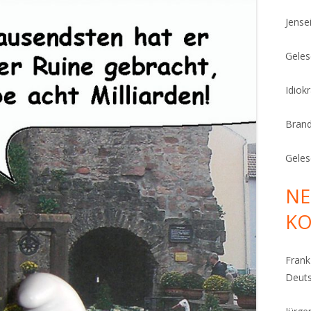
Jense
Geles
Idiok
Bran
Geles
NE
K
Fran
Deut