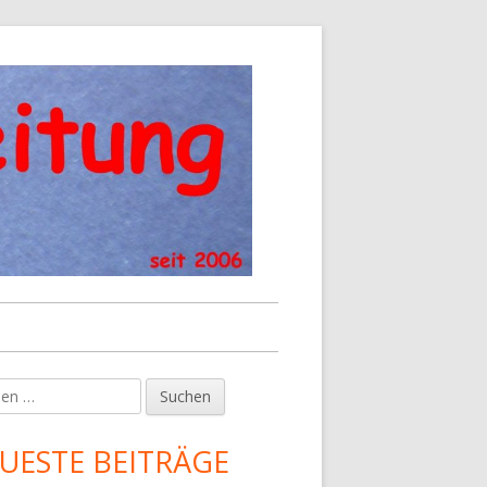
en
upt-
tenleiste
UESTE BEITRÄGE