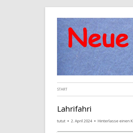
Springe
zum
Inhalt
Primäres
START
Menü
Lahrifahri
Autor
Veröffentlicht
tutut
2. April 2024
Hinterlasse einen
am