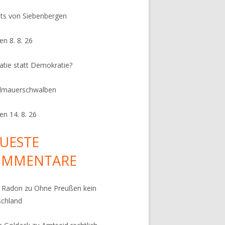
its von Siebenbergen
en 8. 8. 26
ratie statt Demokratie?
dmauerschwalben
en 14. 8. 26
UESTE
OMMENTARE
k Radon
zu
Ohne Preußen kein
schland