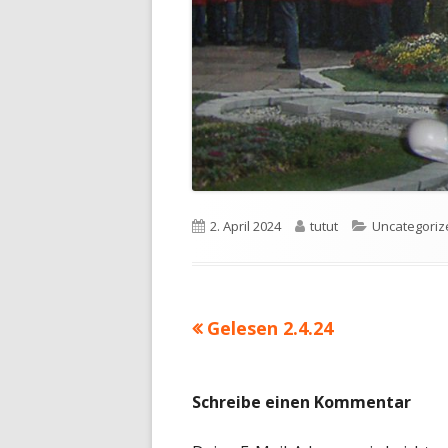
Veröffentlicht
Autor
Kategorien
2. April 2024
tutut
Uncategoriz
am
Vorheriger
Gelesen 2.4.24
Beitragsnavigation
Beitrag:
Schreibe einen Kommentar