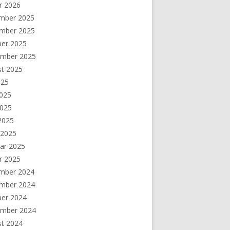
r 2026
mber 2025
mber 2025
ber 2025
ember 2025
st 2025
025
2025
2025
 2025
 2025
ar 2025
r 2025
mber 2024
mber 2024
ber 2024
ember 2024
st 2024