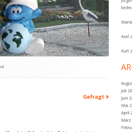
Jürge
bedeu
Maria
Axel
Kurt
AR
ed
Augu
Juli 2
Nächster
Gefragt
Juni 
Beitrag
Mai 
April
März
Febru