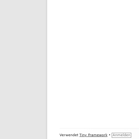
Footer
Verwendet
Tiny Framework
•
Anmelden