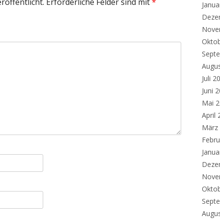
röffentlicht.
Erforderliche Felder sind mit
*
Janua
Deze
Nove
Okto
Sept
Augu
Juli 2
Juni 
Mai 
April
März
Febru
Janua
Deze
Nove
Okto
Sept
Augu