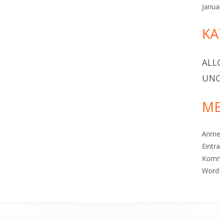
Janua
KA
ALL
UNC
ME
Anme
Eintr
Komm
Word