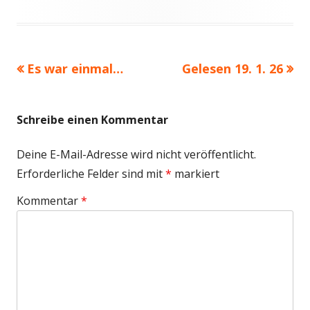
am
Vorheriger
Nächster
Es war einmal…
Gelesen 19. 1. 26
Beitragsnavigation
Beitrag:
Beitrag
Schreibe einen Kommentar
Deine E-Mail-Adresse wird nicht veröffentlicht.
Erforderliche Felder sind mit
*
markiert
Kommentar
*