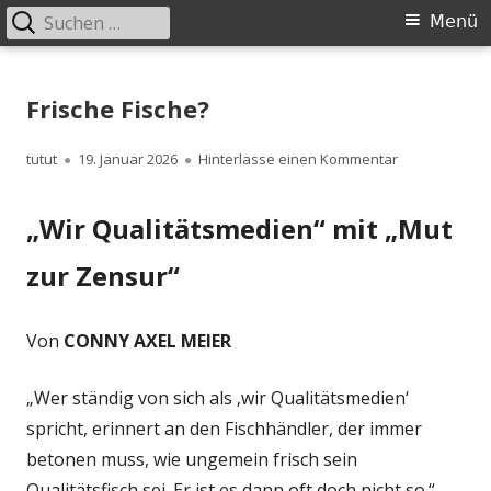
Suchen
Primäres
Menü
nach:
Menü
Springe
zum
Frische Fische?
Inhalt
Autor
Veröffentlicht
zu Frische Fis
tutut
19. Januar 2026
Hinterlasse einen Kommentar
am
„Wir Qualitätsmedien“ mit „Mut
zur Zensur“
Von
CONNY AXEL MEIER
„Wer ständig von sich als ‚wir Qualitätsmedien‘
spricht, erinnert an den Fischhändler, der immer
betonen muss, wie ungemein frisch sein
Qualitätsfisch sei. Er ist es dann oft doch nicht so.“