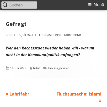
Suchen
Primäres
Menü
nach:
Menü
Springe
zum
Gefragt
Inhalt
Autor
Veröffentlicht
zu Gefragt
tutut
14. Juli 2023
Hinterlasse einen Kommentar
am
Wer den Rechtsstaat wieder haben will - warum
nicht in der Kommunalpolitik anfangen?
Veröffentlicht
Autor
Kategorien
14. Juli 2023
tutut
Uncategorized
am
Vorheriger
Nächster
Lahrifahri
Fluchtursache: Islam!
Beitragsnavigation
Beitrag:
Beitrag