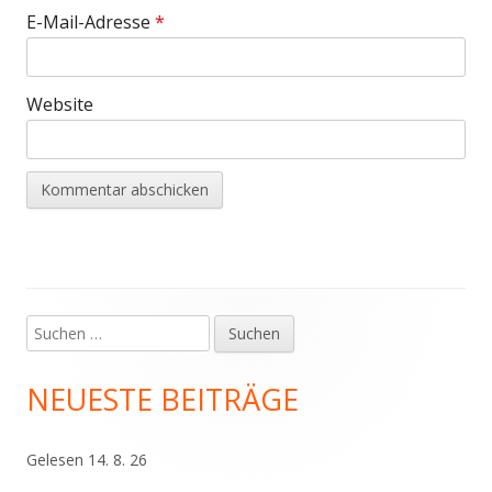
E-Mail-Adresse
*
Website
Suchen
Haupt-
nach:
Seitenleiste
NEUESTE BEITRÄGE
Gelesen 14. 8. 26