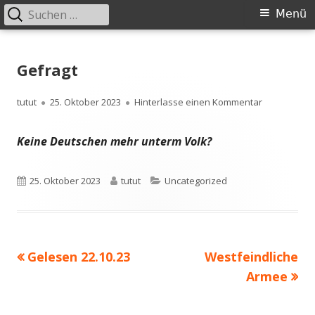
Suchen
Primäres
Menü
nach:
Menü
Springe
zum
Gefragt
Inhalt
Autor
Veröffentlicht
zu Gefragt
tutut
25. Oktober 2023
Hinterlasse einen Kommentar
am
Keine Deutschen mehr unterm Volk?
Veröffentlicht
Autor
Kategorien
25. Oktober 2023
tutut
Uncategorized
am
Vorheriger
Nächster
Gelesen 22.10.23
Westfeindliche
Beitragsnavigation
Beitrag:
Beitrag
Armee