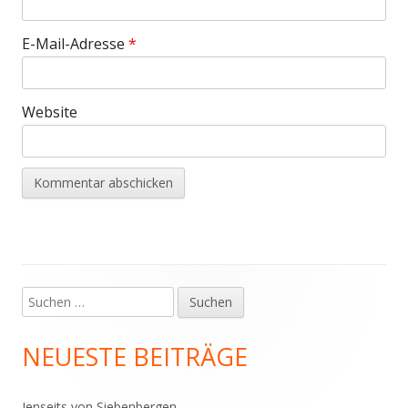
E-Mail-Adresse
*
Website
Suchen
Haupt-
nach:
Seitenleiste
NEUESTE BEITRÄGE
Jenseits von Siebenbergen