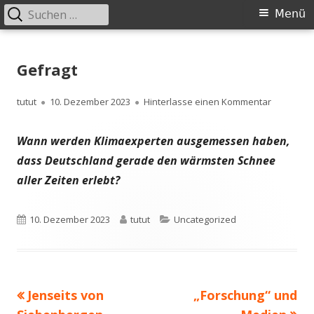
Suchen
Primäres
Menü
nach:
Menü
Springe
zum
Gefragt
Inhalt
Autor
Veröffentlicht
zu Gefrag
tutut
10. Dezember 2023
Hinterlasse einen Kommentar
am
Wann werden Klimaexperten ausgemessen haben,
dass Deutschland gerade den wärmsten Schnee
aller Zeiten erlebt?
Veröffentlicht
Autor
Kategorien
10. Dezember 2023
tutut
Uncategorized
am
Vorheriger
Nächster
Jenseits von
„Forschung“ und
Beitragsnavigation