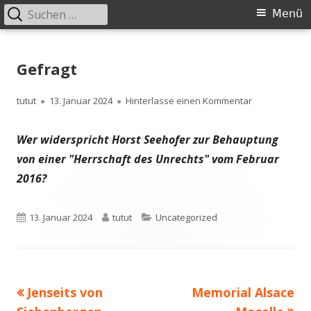
Suchen
Primäres
Menü
nach:
Menü
Springe
zum
Gefragt
Inhalt
Autor
Veröffentlicht
zu Gefragt
tutut
13. Januar 2024
Hinterlasse einen Kommentar
am
Wer widerspricht Horst Seehofer zur Behauptung
von einer "Herrschaft des Unrechts" vom Februar
2016?
Veröffentlicht
Autor
Kategorien
13. Januar 2024
tutut
Uncategorized
am
Vorheriger
Nächster
Jenseits von
Memorial Alsace
Beitragsnavigation