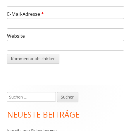
E-Mail-Adresse
*
Website
Suchen
Haupt-
nach:
Seitenleiste
NEUESTE BEITRÄGE
Jenseits von Siebenbergen