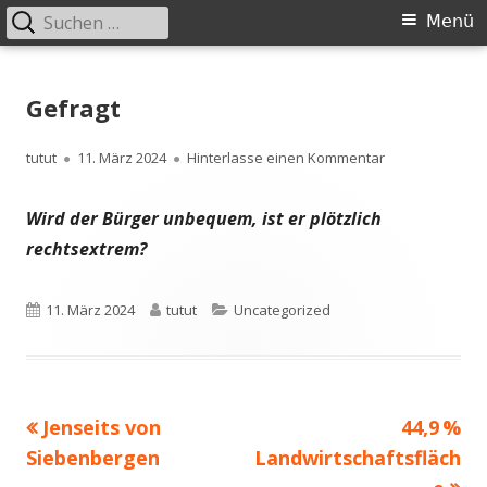
Suchen
Primäres
Menü
nach:
Menü
Springe
zum
Gefragt
Inhalt
Autor
Veröffentlicht
zu Gefragt
tutut
11. März 2024
Hinterlasse einen Kommentar
am
Wird der Bürger unbequem, ist er plötzlich
rechtsextrem?
Veröffentlicht
Autor
Kategorien
11. März 2024
tutut
Uncategorized
am
Vorheriger
Nächste
Jenseits von
44,9 %
Beitragsnavigation
Beitrag:
Beitrag
Siebenbergen
Landwirtschaftsfläch