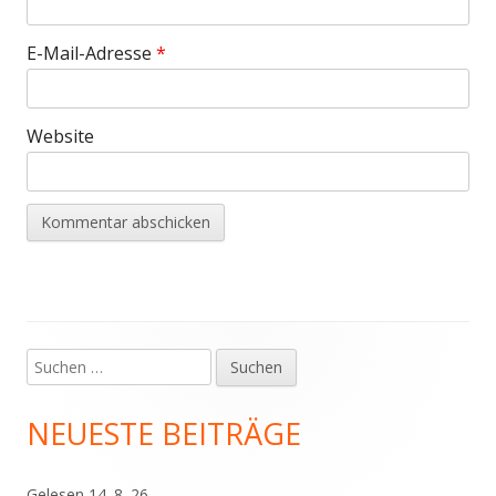
E-Mail-Adresse
*
Website
Suchen
Haupt-
nach:
Seitenleiste
NEUESTE BEITRÄGE
Gelesen 14. 8. 26