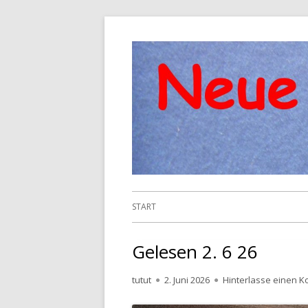
Springe
zum
Inhalt
Primäres
START
Menü
Gelesen 2. 6 26
Autor
Veröffentlicht
tutut
2. Juni 2026
Hinterlasse einen 
am