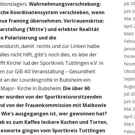
Juli 2
tionslagers.
Wahrnehmungsverschiebung:
Juni 
tische Koordinatensystem verschieben, wenn
Mai 
neue Framing übernehmen.
Vertrauenskrise:
April
rstellung ('Mitte') und erlebter Realität
März
die Polarisierung und die
Febru
tendurch, damit rechts und zur Linken halbe
Janua
es nicht hilft, gibt's noch dies, es lebe der
Deze
ft Kirche' lud der Sportkreis Tuttlingen e.V. in
Nove
en zur GIB 4.0 Veranstaltung – Gesundheit
Okto
Sept
 an der Lourdesgrotte in Bubsheim ein.
Augu
 Major- Kirche in Bubsheim.
Die über 60
Juli 2
r wurden von der Sportkreisvorsitzenden
Juni 
d von der Frauenkommission mit Maibowle
Mai 
 Wie's ausgegangen ist, wer gewonnen hat?
April
 gab es zum Kaffee leckere Kuchen und Torten,
März
kesworte gingen vom Sportkreis Tuttlingen
Febru