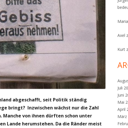
Jürge
bedeu
Maria
Axel
Kurt
AR
Augu
Juli 2
Juni 
hland abgeschafft, seit Politik ständig
Mai 
ge bringt? Inzwischen wächst nur die Zahl
April
n. Manche von ihnen dürften schon unter
März
en Lande herumstehen. Da die Ränder meist
Febru