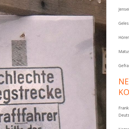
Jense
Geles
Höre
Matu
Gefra
NE
K
Fran
Deut