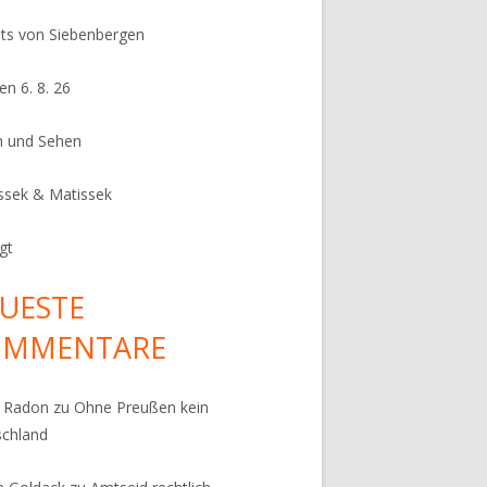
its von Siebenbergen
en 6. 8. 26
n und Sehen
ssek & Matissek
gt
UESTE
OMMENTARE
k Radon
zu
Ohne Preußen kein
schland