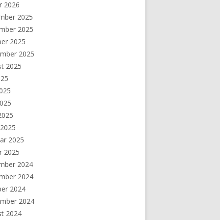
r 2026
mber 2025
mber 2025
ber 2025
ember 2025
st 2025
025
2025
2025
 2025
 2025
ar 2025
r 2025
mber 2024
mber 2024
ber 2024
ember 2024
st 2024