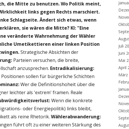
Janua
ch, die Mitte zu benutzen. Wo Politik meint,
Deze
Wirklichkeit links gegen Rechts marschiert.
Nove
inke Schlagseite. Ändert sich etwas, wenn
Okto
rklären, sie wären die Mitte? KI: "
Eine
Sept
 eine veränderte Wahrnehmung der Wähler
Augu
chliche Umetikettieren einer linken Position
Juli 2
rzwingen.
Strategische Absichten der
Juni 
rung:
Parteien versuchen, die breite,
Mai 
April
llschaft anzusprechen.
Entradikalisierung:
März
Positionen sollen für bürgerliche Schichten
Febru
ominanz:
Wer die Definitionshoheit über die
Janua
gner leichter als 'extrem' framen.
Reale
Deze
ubwürdigkeitsverlust:
Wenn die konkrete
Nove
grations- oder Energiepolitik) links bleibt,
Okto
ett als reine Rhetorik.
Wählerabwanderung:
Sept
ngen führt oft zu einer weiteren Stärkung des
Augu