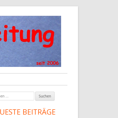
en
upt-
tenleiste
UESTE BEITRÄGE