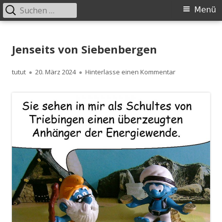
Suchen
Primäres
Menü
nach:
Menü
Springe
zum
Jenseits von Siebenbergen
Inhalt
Autor
Veröffentlicht
zu Jenseits vo
tutut
20. März 2024
Hinterlasse einen Kommentar
am