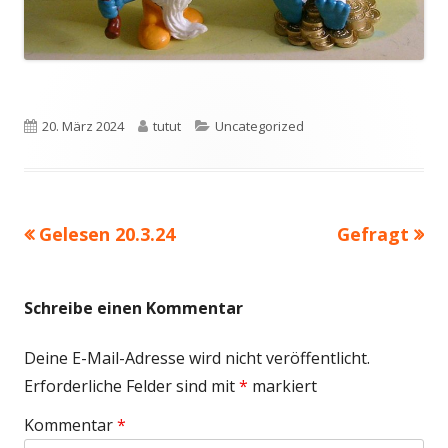
Veröffentlicht
Autor
Kategorien
20. März 2024
tutut
Uncategorized
am
Vorheriger
Nächster
Gelesen 20.3.24
Gefragt
Beitragsnavigation
Beitrag:
Beitrag
Schreibe einen Kommentar
Deine E-Mail-Adresse wird nicht veröffentlicht.
Erforderliche Felder sind mit
*
markiert
Kommentar
*