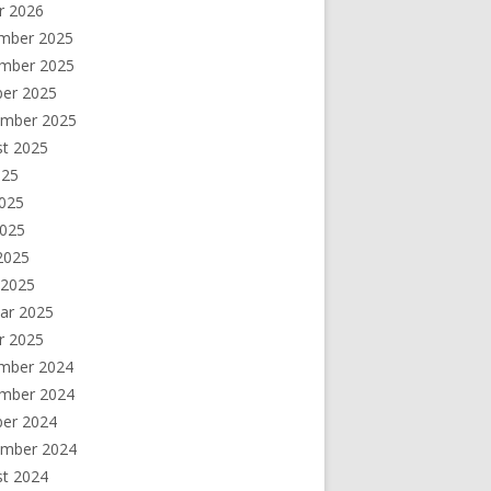
r 2026
mber 2025
mber 2025
ber 2025
ember 2025
st 2025
025
2025
2025
 2025
 2025
ar 2025
r 2025
mber 2024
mber 2024
ber 2024
ember 2024
st 2024