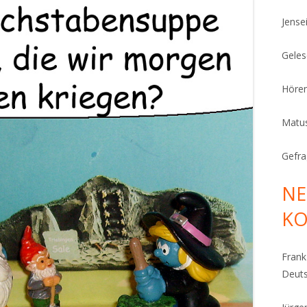
Jense
Geles
Höre
Matu
Gefra
NE
K
Fran
Deut