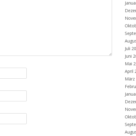
Janua
Deze
Nove
Okto
Sept
Augu
Juli 2
Juni 
Mai 
April
März
Febru
Janua
Deze
Nove
Okto
Sept
Augu