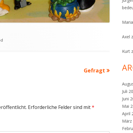
Jürge
bedeu
Maria
Axel
ed
Kurt
AR
Nächster
Gefragt
Beitrag
Augu
Juli 2
Juni 
Mai 
röffentlicht.
Erforderliche Felder sind mit
*
April
März
Febru