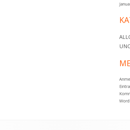
Janua
KA
ALL
UNC
ME
Anme
Eintr
Komm
Word