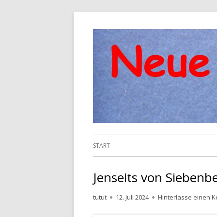
Springe
zum
Inhalt
Primäres
START
Menü
Jenseits von Siebenb
Autor
Veröffentlicht
tutut
12. Juli 2024
Hinterlasse einen 
am