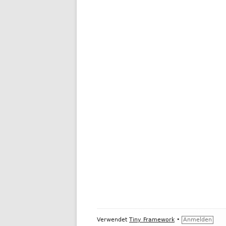
Footer
Verwendet
Tiny Framework
•
Anmelden