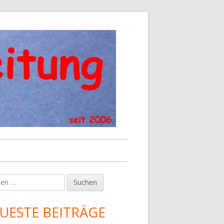
en
upt-
tenleiste
UESTE BEITRÄGE