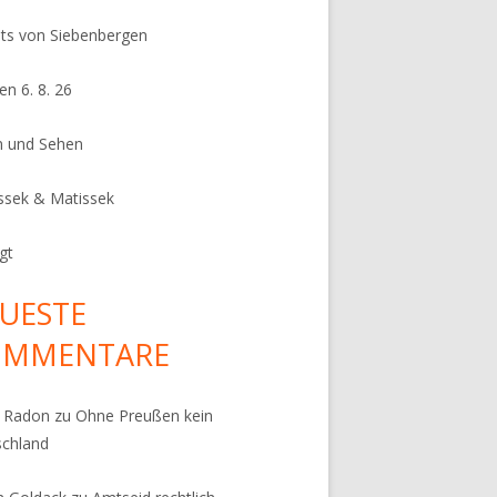
its von Siebenbergen
en 6. 8. 26
n und Sehen
ssek & Matissek
gt
UESTE
OMMENTARE
k Radon
zu
Ohne Preußen kein
schland