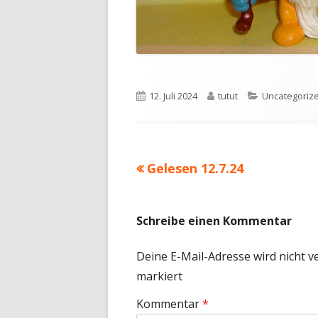
Veröffentlicht
Autor
Kategorien
12. Juli 2024
tutut
Uncategoriz
am
Vorheriger
Gelesen 12.7.24
Beitragsnavigation
Beitrag:
Schreibe einen Kommentar
Deine E-Mail-Adresse wird nicht ve
markiert
Kommentar
*