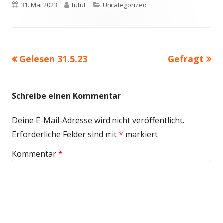
Veröffentlicht
Autor
Kategorien
31. Mai 2023
tutut
Uncategorized
am
Vorheriger
Nächster
Gelesen 31.5.23
Gefragt
Beitragsnavigation
Beitrag:
Beitrag
Schreibe einen Kommentar
Deine E-Mail-Adresse wird nicht veröffentlicht.
Erforderliche Felder sind mit
*
markiert
Kommentar
*