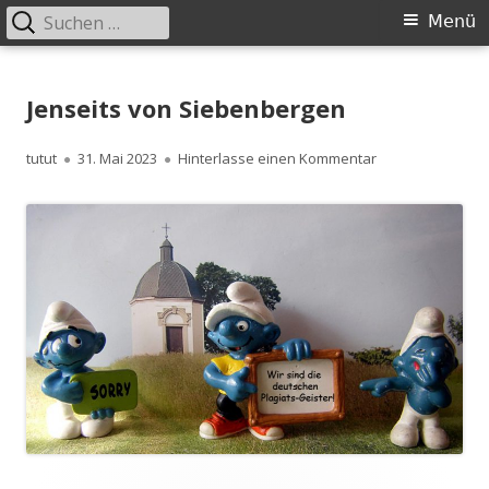
Suchen
Primäres
Menü
nach:
Menü
Springe
zum
Jenseits von Siebenbergen
Inhalt
Autor
Veröffentlicht
zu Jenseits von 
tutut
31. Mai 2023
Hinterlasse einen Kommentar
am