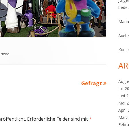
Jürge
bedeu
Maria
Axel
Kurt
en
rized
AR
Augu
Nächster
Gefragt
Juli 2
Beitrag
Juni 
Mai 
April
März
röffentlicht.
Erforderliche Felder sind mit
*
Febru