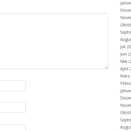
Janua
Deze
Nove
Okto
Sept
Augu
Juli 2
Juni 
Mai 
April
März
Febru
Janua
Deze
Nove
Okto
Sept
Augu