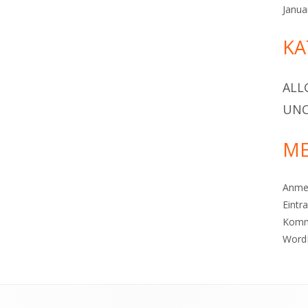
Janua
KA
ALL
UNC
ME
Anme
Eintr
Komm
Word