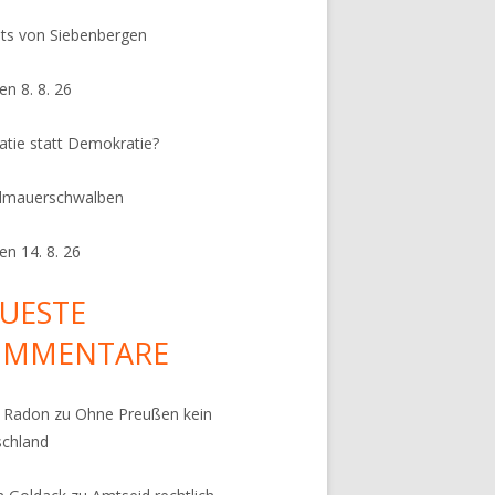
its von Siebenbergen
en 8. 8. 26
ratie statt Demokratie?
dmauerschwalben
en 14. 8. 26
UESTE
OMMENTARE
k Radon
zu
Ohne Preußen kein
schland