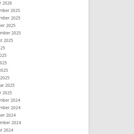
r 2026
mber 2025
mber 2025
ber 2025
ember 2025
st 2025
025
2025
2025
 2025
 2025
ar 2025
r 2025
mber 2024
mber 2024
ber 2024
ember 2024
st 2024