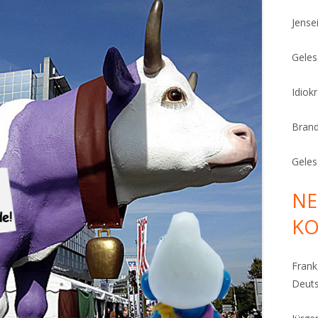
Jense
Geles
Idiok
Bran
Geles
NE
K
Fran
Deut