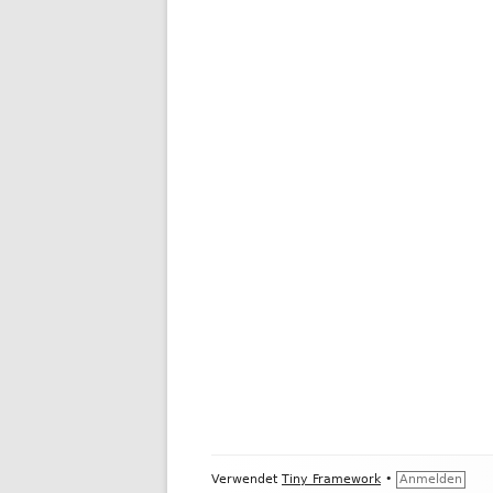
Footer
Verwendet
Tiny Framework
•
Anmelden