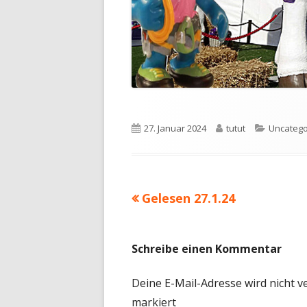
Veröffentlicht
Autor
Kategori
27. Januar 2024
tutut
Uncatego
am
Vorheriger
Gelesen 27.1.24
Beitragsnavigation
Beitrag:
Schreibe einen Kommentar
Deine E-Mail-Adresse wird nicht ve
markiert