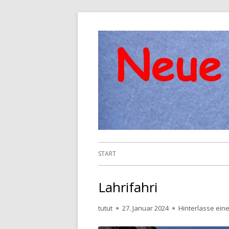
Springe
zum
Inhalt
Primäres
START
Menü
Lahrifahri
Autor
Veröffentlicht
tutut
27. Januar 2024
Hinterlasse ei
am