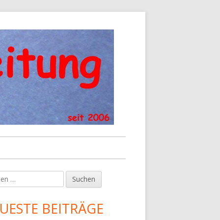
en
upt-
tenleiste
UESTE BEITRÄGE