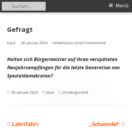
Suchen
Primäres
Menü
nach:
Menü
Springe
zum
Gefragt
Inhalt
Autor
Veröffentlicht
zu Gefragt
tutut
28. Januar 2024
Hinterlasse einen Kommentar
am
Halten sich Bürgermeister auf ihren verspäteten
Neujahrsempfängen für die letzte Generation von
Spezialdemokraten?
Veröffentlicht
Autor
Kategorien
28. Januar 2024
tutut
Uncategorized
am
Vorheriger
Nächster
Lahrifahri
„Schwindel“
Beitragsnavigation