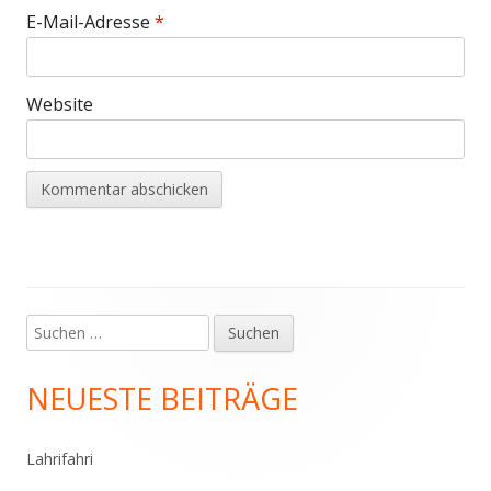
E-Mail-Adresse
*
Website
Suchen
Haupt-
nach:
Seitenleiste
NEUESTE BEITRÄGE
Lahrifahri