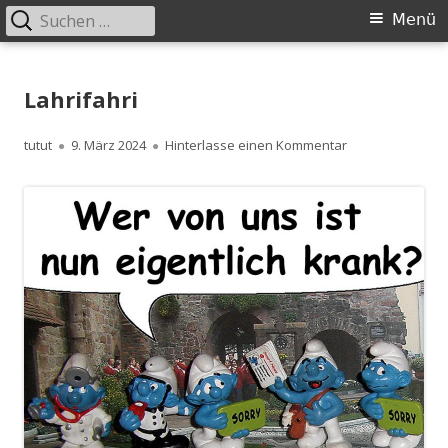
Suchen
Primäres
Menü
nach:
Menü
Springe
zum
Lahrifahri
Inhalt
Autor
Veröffentlicht
zu Lahrifahri
tutut
9. März 2024
Hinterlasse einen Kommentar
am