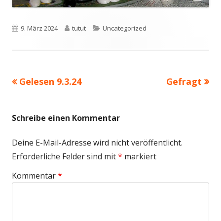
Veröffentlicht
Autor
Kategorien
9. März 2024
tutut
Uncategorized
am
Vorheriger
Nächster
Gelesen 9.3.24
Gefragt
Beitragsnavigation
Beitrag:
Beitrag
Schreibe einen Kommentar
Deine E-Mail-Adresse wird nicht veröffentlicht.
Erforderliche Felder sind mit
*
markiert
Kommentar
*