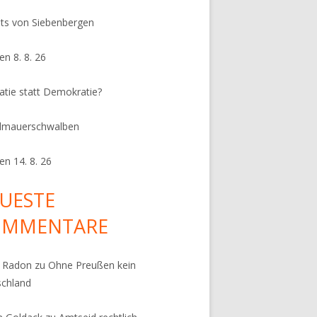
its von Siebenbergen
en 8. 8. 26
ratie statt Demokratie?
dmauerschwalben
en 14. 8. 26
UESTE
OMMENTARE
k Radon
zu
Ohne Preußen kein
schland