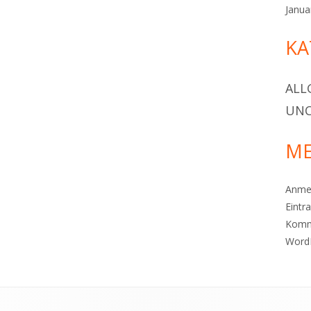
Janua
KA
ALL
UNC
ME
Anme
Eintr
Komm
Word