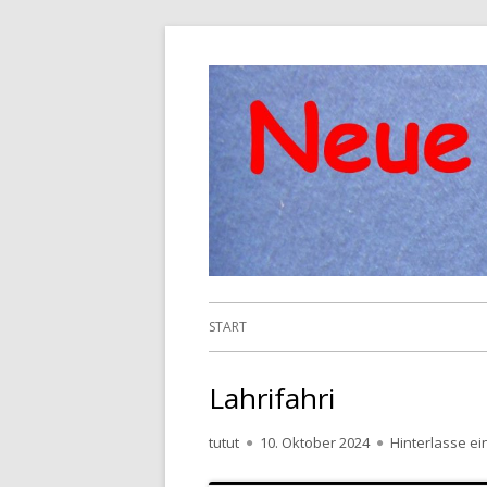
Springe
zum
Inhalt
Primäres
START
Menü
Lahrifahri
Autor
Veröffentlicht
tutut
10. Oktober 2024
Hinterlasse e
am