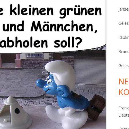
Jense
Geles
Idiok
Bran
Geles
NE
K
Fran
Deut