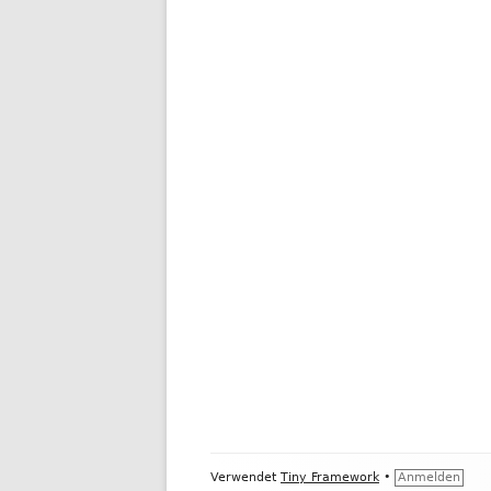
Footer
Verwendet
Tiny Framework
•
Anmelden