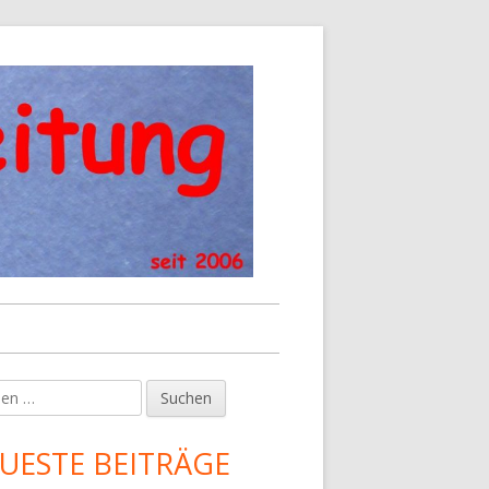
en
upt-
tenleiste
UESTE BEITRÄGE