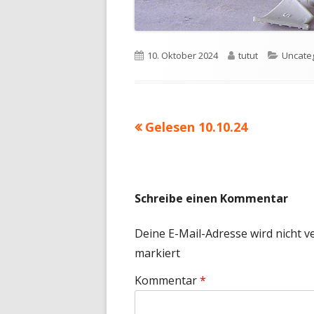
Veröffentlicht
Autor
Kategor
10. Oktober 2024
tutut
Uncate
am
Vorheriger
Gelesen 10.10.24
Beitragsnavigation
Beitrag:
Schreibe einen Kommentar
Deine E-Mail-Adresse wird nicht ve
markiert
Kommentar
*