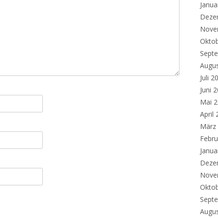
Janua
Deze
Nove
Okto
Sept
Augu
Juli 2
Juni 
Mai 
April
März
Febru
Janua
Deze
Nove
Okto
Sept
Augu