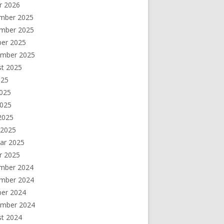
r 2026
mber 2025
mber 2025
ber 2025
ember 2025
st 2025
025
2025
2025
 2025
 2025
ar 2025
r 2025
mber 2024
mber 2024
ber 2024
ember 2024
st 2024