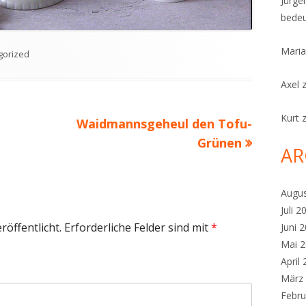
Jürge
bedeu
Maria
ien
gorized
Axel
Kurt
Nächster
Waidmannsgeheul den Tofu-
Beitrag
Grünen
AR
Augu
Juli 2
röffentlicht.
Erforderliche Felder sind mit
*
Juni 
Mai 
April
März
Febru