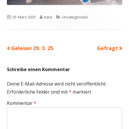
Veröffentlicht
Autor
Kategorien
29. März 2025
tutut
Uncategorized
am
Vorheriger
Nächster
Gelesen 29. 3. 25
Gefragt
Beitragsnavigation
Beitrag:
Beitrag
Schreibe einen Kommentar
Deine E-Mail-Adresse wird nicht veröffentlicht.
Erforderliche Felder sind mit
*
markiert
Kommentar
*