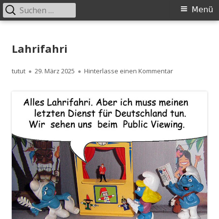
Suchen
Primäres
Menü
nach:
Menü
Springe
zum
Lahrifahri
Inhalt
Autor
Veröffentlicht
zu Lahrifahri
tutut
29. März 2025
Hinterlasse einen Kommentar
am