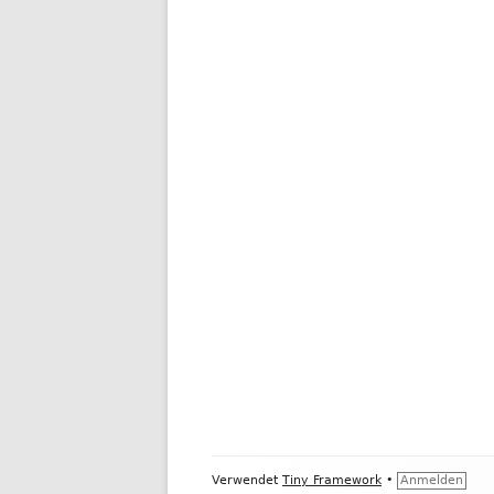
Footer
Verwendet
Tiny Framework
•
Anmelden