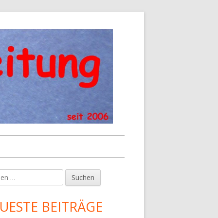
en
upt-
tenleiste
UESTE BEITRÄGE