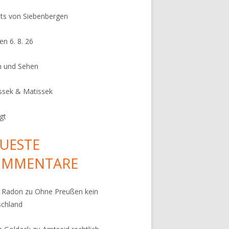
its von Siebenbergen
en 6. 8. 26
n und Sehen
ssek & Matissek
gt
UESTE
OMMENTARE
k Radon
zu
Ohne Preußen kein
schland