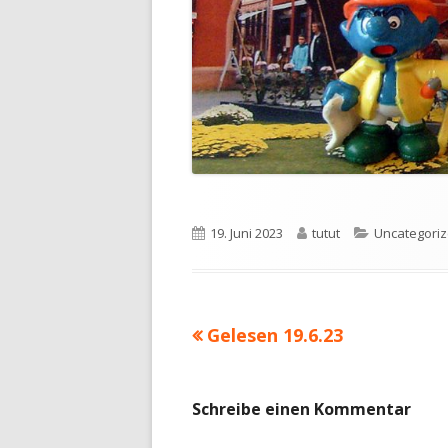
Veröffentlicht
Autor
Kategorien
19. Juni 2023
tutut
Uncategori
am
Vorheriger
Gelesen 19.6.23
Beitragsnavigation
Beitrag:
Schreibe einen Kommentar