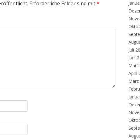
Janua
röffentlicht.
Erforderliche Felder sind mit
*
Deze
Nove
Okto
Sept
Augu
Juli 2
Juni 
Mai 
April
März
Febru
Janua
Deze
Nove
Okto
Sept
Augu