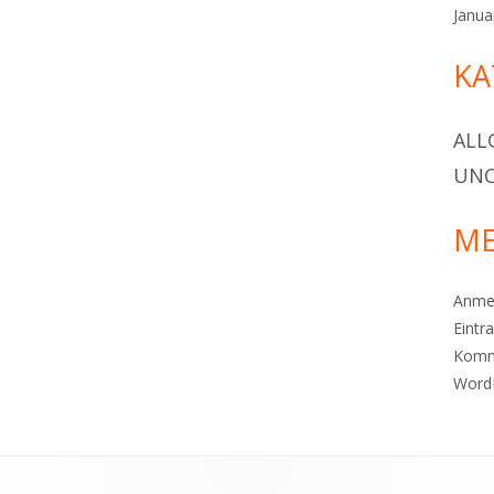
Janua
KA
ALL
UNC
ME
Anme
Eintr
Komm
Word