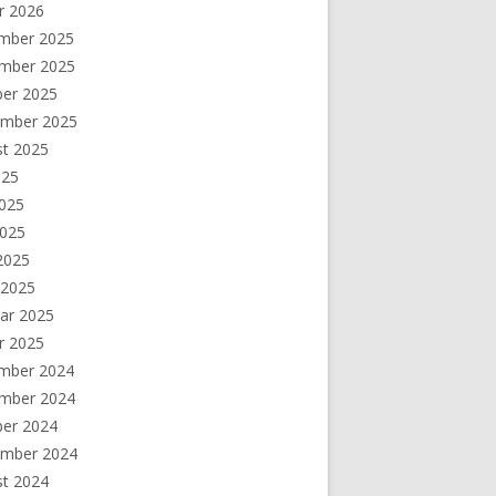
r 2026
mber 2025
mber 2025
ber 2025
ember 2025
st 2025
025
2025
2025
 2025
 2025
ar 2025
r 2025
mber 2024
mber 2024
ber 2024
ember 2024
st 2024