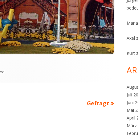
Jürge
bedeu
Maria
Axel
Kurt
AR
zed
Augu
Juli 2
Nächster
Juni 
Gefragt
Mai 
Beitrag
April
März
Febru