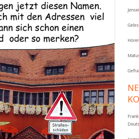
Jense
Geles
Höre
Matu
Gefra
NE
K
Fran
Deut