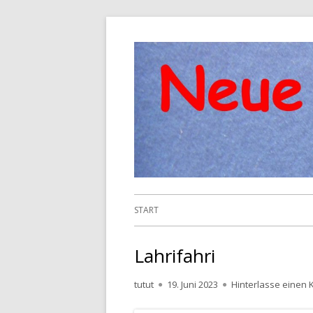
Springe
zum
Inhalt
Primäres
START
Menü
Lahrifahri
Autor
Veröffentlicht
tutut
19. Juni 2023
Hinterlasse einen
am