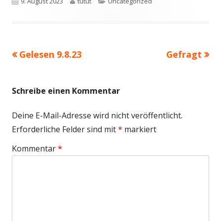
Veröffentlicht
Autor
Kategorien
9. August 2023
tutut
Uncategorized
am
Vorheriger
Nächster
Gelesen 9.8.23
Gefragt
Beitragsnavigation
Beitrag:
Beitrag
Schreibe einen Kommentar
Deine E-Mail-Adresse wird nicht veröffentlicht.
Erforderliche Felder sind mit
*
markiert
Kommentar
*