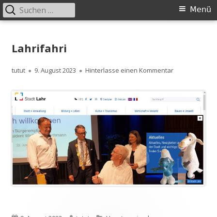
Suchen
Primäres
Menü
nach:
Menü
Springe
zum
Lahrifahri
Inhalt
Autor
Veröffentlicht
zu Lahrifahri
tutut
9. August 2023
Hinterlasse einen Kommentar
am