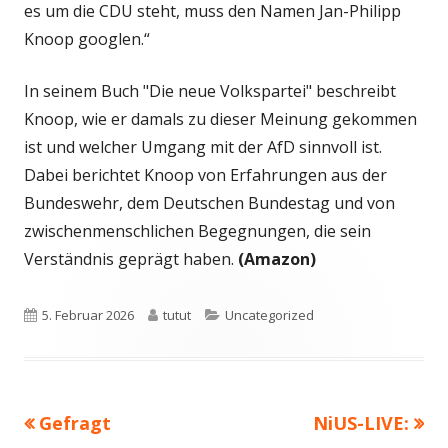
es um die CDU steht, muss den Namen Jan-Philipp
Knoop googlen.“
In seinem Buch "Die neue Volkspartei" beschreibt
Knoop, wie er damals zu dieser Meinung gekommen
ist und welcher Umgang mit der AfD sinnvoll ist.
Dabei berichtet Knoop von Erfahrungen aus der
Bundeswehr, dem Deutschen Bundestag und von
zwischenmenschlichen Begegnungen, die sein
Verständnis geprägt haben.
(Amazon)
Veröffentlicht
Autor
Kategorien
5. Februar 2026
tutut
Uncategorized
am
Vorheriger
Nächster
Gefragt
NiUS-LIVE:
Beitragsnavigation