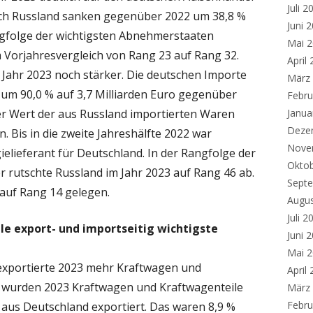
Juli 2
ch Russland sanken gegenüber 2022 um 38,8 %
Juni 
angfolge der wichtigsten Abnehmerstaaten
Mai 
m Vorjahresvergleich von Rang 23 auf Rang 32.
April
 Jahr 2023 noch stärker. Die deutschen Importe
März
 um 90,0 % auf 3,7 Milliarden Euro gegenüber
Febru
der Wert der aus Russland importierten Waren
Janua
Deze
. Bis in die zweite Jahreshälfte 2022 war
Nove
ielieferant für Deutschland. In der Rangfolge der
Okto
r rutschte Russland im Jahr 2023 auf Rang 46 ab.
Sept
 auf Rang 14 gelegen.
Augu
Juli 2
e export- und importseitig wichtigste
Juni 
Mai 
exportierte 2023 mehr Kraftwagen und
April
So wurden 2023 Kraftwagen und Kraftwagenteile
März
Febru
 aus Deutschland exportiert. Das waren 8,9 %