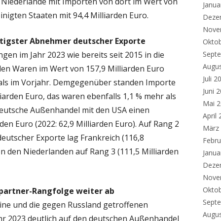
e Niederlande mit Importen von dort im Wert von
Janua
inigten Staaten mit 94,4 Milliarden Euro.
Deze
Nove
htigster Abnehmer deutscher Exporte
Okto
gen im Jahr 2023 wie bereits seit 2015 in die
Sept
Augu
den Waren im Wert von 157,9 Milliarden Euro
Juli 2
 als im Vorjahr. Demgegenüber standen Importe
Juni 
iarden Euro, das waren ebenfalls 1,1 % mehr als
Mai 
r deutsche Außenhandel mit den USA einen
April
den Euro (2022: 62,9 Milliarden Euro). Auf Rang 2
März
eutscher Exporte lag Frankreich (116,8
Febru
von den Niederlanden auf Rang 3 (111,5 Milliarden
Janua
Deze
Nove
Okto
spartner-Rangfolge weiter ab
Sept
aine und die gegen Russland getroffenen
Augu
hr 2023 deutlich auf den deutschen Außenhandel