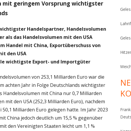
h mit geringem Vorsprung wichtigster
Geles
nds
Lahrif
 wichtigster Handelspartner, Handelsvolumen
öher als das Handelsvolumen mit den USA
Geles
o im Handel mit China, Exportüberschuss von
Hitze
mit den USA
e wichtigste Export- und Importgüter
Weich
delsvolumen von 253,1 Milliarden Euro war die
NE
im achten Jahr in Folge Deutschlands wichtigster
K
s Handelsvolumen mit China nur 0,7 Milliarden
n mit den USA (252,3 Milliarden Euro), nachdem
i 50,1 Milliarden Euro gelegen hatte. Im Jahr 2023
Fran
Deut
it China jedoch deutlich um 15,5 % gegenüber
it den Vereinigten Staaten leicht um 1,1 %