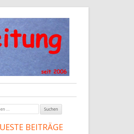
en
upt-
tenleiste
UESTE BEITRÄGE