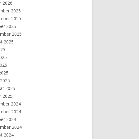
r 2026
mber 2025
mber 2025
ber 2025
ember 2025
st 2025
025
2025
2025
 2025
 2025
ar 2025
r 2025
mber 2024
mber 2024
ber 2024
ember 2024
st 2024