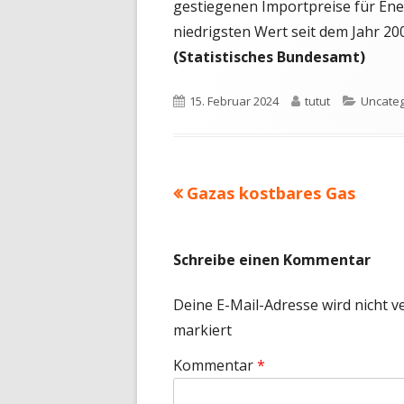
gestiegenen Importpreise für Ener
niedrigsten Wert seit dem Jahr 200
(Statistisches Bundesamt)
Veröffentlicht
Autor
Kategor
15. Februar 2024
tutut
Uncateg
am
Vorheriger
Gazas kostbares Gas
Beitragsnavigation
Beitrag:
Schreibe einen Kommentar
Deine E-Mail-Adresse wird nicht ve
markiert
Kommentar
*