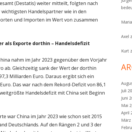
Jürge
esamt (Destatis) weiter mitteilt, folgten nach
bedeu
 wichtigsten Handelspartner wie in den
xporten und Importen im Wert von zusammen
Maria
Axel
r als Exporte dorthin – Handelsdefizit
Kurt
hina nahm im Jahr 2023 gegenüber dem Vorjahr
AR
o ab. Gleichzeitig sank der Wert der dorthin
7,3 Milliarden Euro. Daraus ergibt sich ein
Augu
n Euro. Das war nach dem Rekord-Defizit von 86,1
Juli 2
zweitgrößte Handelsdefizit mit China seit Beginn
Juni 
Mai 
April
te war China im Jahr 2023 wie schon seit 2015
März
land Deutschlands. Auf den Rängen 2 und 3 der
Febru