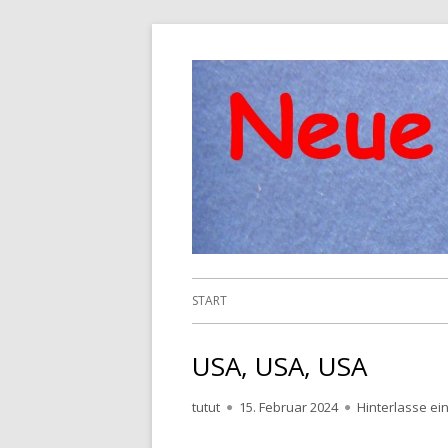
Springe
zum
Inhalt
Primäres
START
Menü
USA, USA, USA
Autor
Veröffentlicht
tutut
15. Februar 2024
Hinterlasse e
am