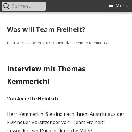
Suchen
Primäres
Menü
nach:
Menü
Springe
zum
Was will Team Freiheit?
Inhalt
Autor
Veröffentlicht
zu Was will 
tutut
21. Oktober 2025
Hinterlasse einen Kommentar
am
Interview mit Thomas
KemmerichI
Von
Annette Heinisch
Herr Kemmerich, Sie sind nach Ihrem Austritt aus der
FDP neuer Vorsitzender von “Team Freiheit”
geworden. Sind Sie der deutsche Milei?