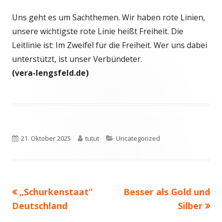
Uns geht es um Sachthemen. Wir haben rote Linien,
unsere wichtigste rote Linie heißt Freiheit. Die
Leitlinie ist: Im Zweifel für die Freiheit. Wer uns dabei
unterstützt, ist unser Verbündeter.
(vera-lengsfeld.de)
Veröffentlicht
Autor
Kategorien
21. Oktober 2025
tutut
Uncategorized
am
Vorheriger
Nächster
„Schurkenstaat“
Besser als Gold und
Beitragsnavigation
Beitrag:
Beitrag
Deutschland
Silber