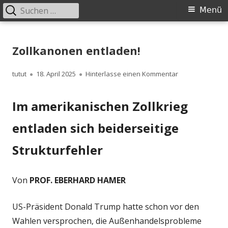
Suchen
Primäres
Menü
nach:
Menü
Springe
zum
Zollkanonen entladen!
Inhalt
Autor
Veröffentlicht
zu Zollkanonen 
tutut
18. April 2025
Hinterlasse einen Kommentar
am
Im amerikanischen Zollkrieg
entladen sich beiderseitige
Strukturfehler
Von
PROF. EBERHARD HAMER
US-Präsident Donald Trump hatte schon vor den
Wahlen versprochen, die Außenhandelsprobleme