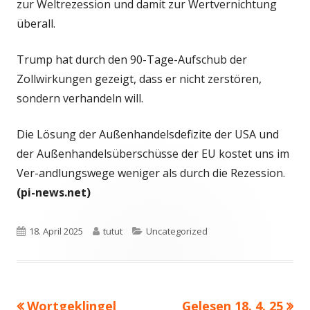
zur Weltrezession und damit zur Wertvernichtung
überall.
Trump hat durch den 90-Tage-Aufschub der
Zollwirkungen gezeigt, dass er nicht zerstören,
sondern verhandeln will.
Die Lösung der Außenhandelsdefizite der USA und
der Außenhandelsüberschüsse der EU kostet uns im
Ver-andlungswege weniger als durch die Rezession.
(pi-news.net)
Veröffentlicht
Autor
Kategorien
18. April 2025
tutut
Uncategorized
am
Vorheriger
Nächster
Wortgeklingel
Gelesen 18. 4. 25