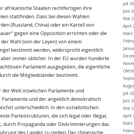
Juli 2
r afrikanische Staaten rechtfertigen ihre
Juni 
len stattfinden. Dass bei diesen Wahlen
Mai 
en (Russland, China) oder ein Kartell von
April
mauer“ gegen eine Opposition errichten oder die
März
Febru
 der Wahl (von der Leyen) von einem
Janua
ngel bestimmt werden, widerspricht eigentlich
Deze
 aber immer üblicher. In der EU wurden hunderte
Nove
machtlosen Parlament ausgegeben, die eigentliche
Okto
urch die Mitgliedsländer bestimmt.
Sept
Augu
r der Welt inzwischen Parlamente und
Juli 2
r Parlamente und der angeblich demokratisch
Juni 
chst unterschiedlich: In den sozialistischen
Mai 
este Parteistrukturen, die sich legal oder illegal,
April
März
t, durch Propaganda oder Diskriminierungen das
Febru
 Führung des Landes zu stellen. Der chinesische