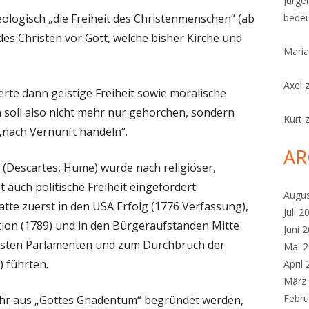
Jürge
ologisch „die Freiheit des Christenmenschen“ (ab
bedeu
des Christen vor Gott, welche bisher Kirche und
Maria
Axel
rte dann geistige Freiheit sowie moralische
soll also nicht mehr nur gehorchen, sondern
Kurt
„nach Vernunft handeln“.
AR
 (Descartes, Hume) wurde nach religiöser,
t auch politische Freiheit eingefordert:
Augu
tte zuerst in den USA Erfolg (1776 Verfassung),
Juli 2
tion (1789) und in den Bürgeraufständen Mitte
Juni 
ersten Parlamenten und zum Durchbruch der
Mai 
) führten.
April
März
Febru
mehr aus „Gottes Gnadentum“ begründet werden,