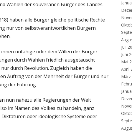
Janua
und Wahlen der souveränen Bürger des Landes.
Deze
Nove
918) haben alle Bürger gleiche politische Rechte
Okto
ung nur von selbstverantwortlichen Bürgern
Sept
ehen.
Augu
Juli 2
önnen unfähige oder dem Willen der Bürger
Juni 
ungen durch Wahlen friedlich ausgetauscht
Mai 
 nur durch Revolution. Zugleich haben die
April
en Auftrag von der Mehrheit der Bürger und nur
März
Febru
gung der Führung.
Janua
Deze
en nun nahezu alle Regierungen der Welt
Nove
 also im Namen des Volkes zu handeln, ganz
Okto
he Diktaturen oder ideologische Systeme oder
Sept
Augu