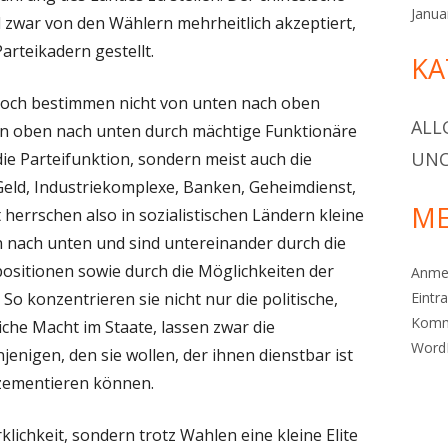
Janua
d zwar von den Wählern mehrheitlich akzeptiert,
arteikadern gestellt.
KA
jedoch bestimmen nicht von unten nach oben
ALL
n oben nach unten durch mächtige Funktionäre
UNC
ie Parteifunktion, sondern meist auch die
eld, Industriekomplexe, Banken, Geheimdienst,
ME
it herrschen also in sozialistischen Ländern kleine
n nach unten und sind untereinander durch die
ositionen sowie durch die Möglichkeiten der
Anme
o konzentrieren sie nicht nur die politische,
Eintr
Komm
iche Macht im Staate, lassen zwar die
Word
enigen, den sie wollen, der ihnen dienstbar ist
 zementieren können.
klichkeit, sondern trotz Wahlen eine kleine Elite