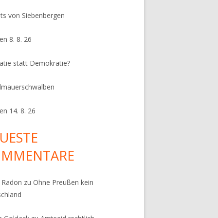
its von Siebenbergen
en 8. 8. 26
ratie statt Demokratie?
dmauerschwalben
en 14. 8. 26
UESTE
OMMENTARE
k Radon
zu
Ohne Preußen kein
schland