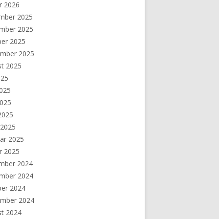
r 2026
mber 2025
mber 2025
ber 2025
ember 2025
st 2025
025
2025
2025
 2025
 2025
ar 2025
r 2025
mber 2024
mber 2024
ber 2024
ember 2024
st 2024