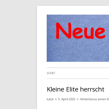
Springe
zum
Inhalt
Primäres
START
Menü
Kleine Elite herrscht
Autor
Veröffentlicht
tutut
5. April 2025
Hinterlasse einen
am