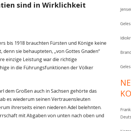
ien sind in Wirklichkeit
Jense
Geles
Idiok
ers bis 1918 brauchten Fürsten und Könige keine
ft, denn sie behaupteten, „von Gottes Gnaden“
Bran
e einzige Leistung war die richtige
Geles
ige in die Führungsfunktionen der Völker
NE
arl dem Großen auch in Sachsen gehörte das
K
gab es wiederum seinen Vertrauensleuten
erum ihrerseits einen niederen Adel belehnten.
Fran
Herrschaft mit Abgaben von unten nach oben und
Deut