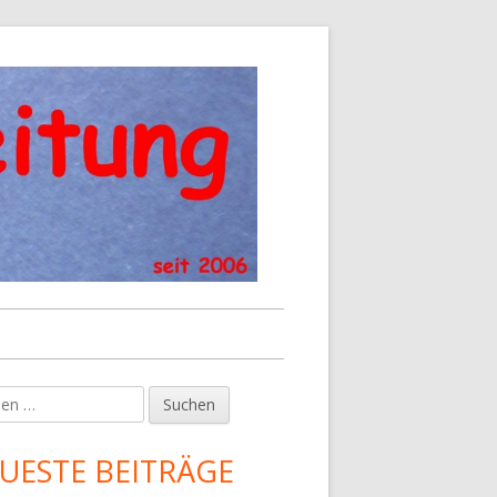
en
upt-
tenleiste
UESTE BEITRÄGE