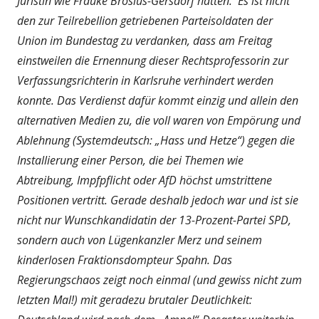
Juristin wie Frauke Brosius-Gersdorf hatten. Es ist nicht
den zur Teilrebellion getriebenen Parteisoldaten der
Union im Bundestag zu verdanken, dass am Freitag
einstweilen die Ernennung dieser Rechtsprofessorin zur
Verfassungsrichterin in Karlsruhe verhindert werden
konnte. Das Verdienst dafür kommt einzig und allein den
alternativen Medien zu, die voll waren von Empörung und
Ablehnung (Systemdeutsch: „Hass und Hetze“) gegen die
Installierung einer Person, die bei Themen wie
Abtreibung, Impfpflicht oder AfD höchst umstrittene
Positionen vertritt. Gerade deshalb jedoch war und ist sie
nicht nur Wunschkandidatin der 13-Prozent-Partei SPD,
sondern auch von Lügenkanzler Merz und seinem
kinderlosen Fraktionsdompteur Spahn. Das
Regierungschaos zeigt noch einmal (und gewiss nicht zum
letzten Mal!) mit geradezu brutaler Deutlichkeit: