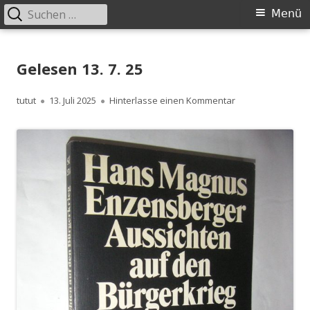
Suchen
Primäres
Menü
nach:
Menü
Springe
zum
Gelesen 13. 7. 25
Inhalt
Autor
Veröffentlicht
zu Gelesen 13. 7. 
tutut
13. Juli 2025
Hinterlasse einen Kommentar
am