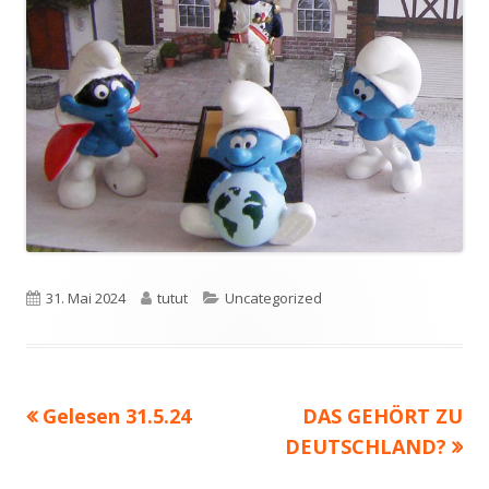
Veröffentlicht
Autor
Kategorien
31. Mai 2024
tutut
Uncategorized
am
Vorheriger
Nächster
Gelesen 31.5.24
DAS GEHÖRT ZU
Beitragsnavigation
Beitrag:
Beitrag
DEUTSCHLAND?