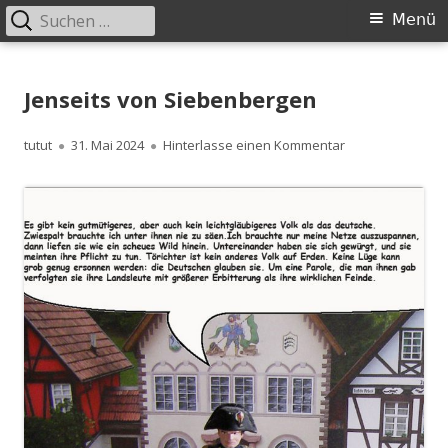
Suchen
Primäres
Menü
nach:
Menü
Springe
zum
Jenseits von Siebenbergen
Inhalt
Autor
Veröffentlicht
zu Jenseits von 
tutut
31. Mai 2024
Hinterlasse einen Kommentar
am