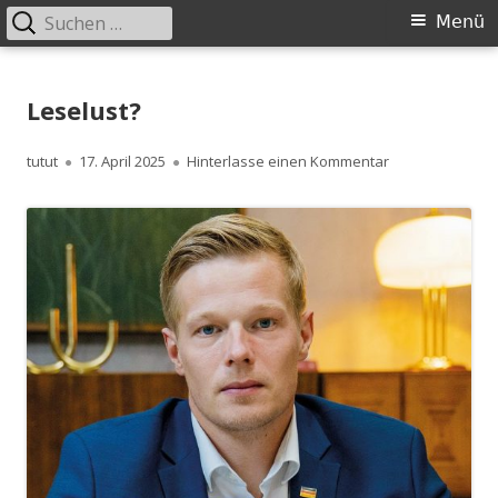
Suchen
Primäres
Menü
nach:
Menü
Springe
zum
Leselust?
Inhalt
Autor
Veröffentlicht
zu Leselust?
tutut
17. April 2025
Hinterlasse einen Kommentar
am