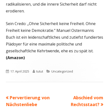
radikalisieren, und die innere Sicherheit darf nicht
erodieren.
Sein Credo: „Ohne Sicherheit keine Freiheit. Ohne
Freiheit keine Demokratie.“ Manuel Ostermanns
Buch ist ein leidenschaftliches und zutiefst fundiertes
Plädoyer für eine maximale politische und
gesellschaftliche Kehrtwende, ehe es zu spät ist.
(Amazon)
Veröffentlicht
Autor
Kategorien
17. April 2025
tutut
Uncategorized
am
Vorheriger
Nächster
Pervertierung von
Abschied vom
Beitragsnavigation
Beitrag:
Beitrag
Nächstenliebe
Rechtsstaat?