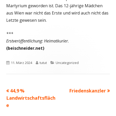
Martyrium geworden ist. Das 12-jährige Mädchen
aus Wien war nicht das Erste und wird auch nicht das
Letzte gewesen sein.
***
Erstveröffentlichung: Heimatkurier.
(beischneider.net)
Veröffentlicht
Autor
Kategorien
11. März 2024
tutut
Uncategorized
am
Vorheriger
Nächster
44,9 %
Friedenskanzler
Beitragsnavigation
Beitrag:
Beitrag
Landwirtschaftsfläch
e