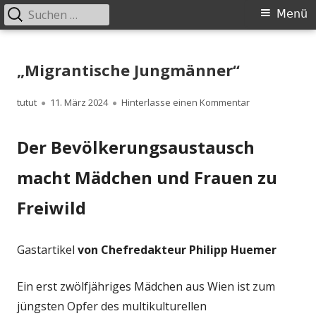
Suchen
Primäres
Menü
nach:
Menü
Springe
zum
„Migrantische Jungmänner“
Inhalt
Autor
Veröffentlicht
zu „Migrantisc
tutut
11. März 2024
Hinterlasse einen Kommentar
am
Der Bevölkerungsaustausch
macht Mädchen und Frauen zu
Freiwild
Gastartikel
von Chefredakteur Philipp Huemer
Ein erst zwölfjähriges Mädchen aus Wien ist zum
jüngsten Opfer des multikulturellen