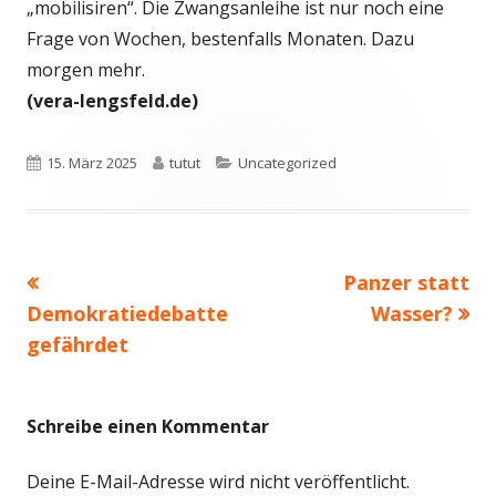
„mobilisiren“. Die Zwangsanleihe ist nur noch eine
Frage von Wochen, bestenfalls Monaten. Dazu
morgen mehr.
(vera-lengsfeld.de)
Veröffentlicht
Autor
Kategorien
15. März 2025
tutut
Uncategorized
am
Vorheriger
Nächster
Panzer statt
Beitragsnavigation
Beitrag:
Beitrag
Demokratiedebatte
Wasser?
gefährdet
Schreibe einen Kommentar
Deine E-Mail-Adresse wird nicht veröffentlicht.