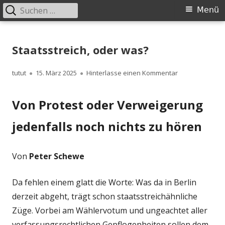
Suchen
Primäres
Menü
nach:
Menü
Springe
zum
Staatsstreich, oder was?
Inhalt
Autor
Veröffentlicht
zu Staatsstreic
tutut
15. März 2025
Hinterlasse einen Kommentar
am
Von Protest oder Verweigerung
jedenfalls noch nichts zu hören
Von
Peter Schewe
Da fehlen einem glatt die Worte: Was da in Berlin
derzeit abgeht, trägt schon staatsstreichähnliche
Züge. Vorbei am Wählervotum und ungeachtet aller
verfassungsrechtlichen Gepflogenheiten sollen dem