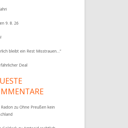
ahri
en 9. 8. 26
!
rlich bleibt ein Rest Misstrauen…“
efährlicher Deal
UESTE
OMMENTARE
k Radon
zu
Ohne Preußen kein
schland