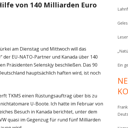
ilfe von 140 Milliarden Euro
Lahrif
Geles
Lesen
rkei am Dienstag und Mittwoch will das
„Natü
fe“ der EU-NATO-Partner und Kanada über 140
hen Präsidenten Selenskjy beschließen. Das 90
Ein g
Deutschland hauptsächlich haften wird, ist noch
NE
K
Werft TKMS einen Rüstungsauftrag über bis zu
2 nichtatomare U-Boote. Ich hatte im Februar von
Fran
eiches Besuch in Kanada berichtet, unter dem
Deut
 VW quasi im Gegenzug für rund fünf Milliarden
bauen wird.