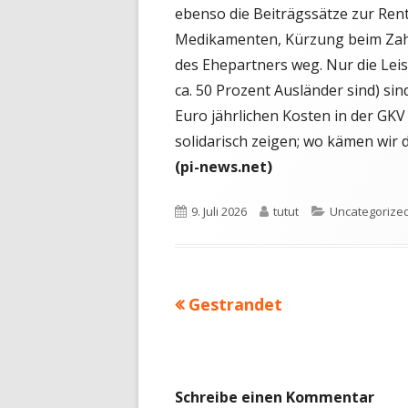
ebenso die Beiträgssätze zur Re
Medikamenten, Kürzung beim Zahn
des Ehepartners weg. Nur die Le
ca. 50 Prozent Ausländer sind) sin
Euro jährlichen Kosten in der GKV
solidarisch zeigen; wo kämen wir 
(pi-news.net)
Veröffentlicht
Autor
Kategorien
9. Juli 2026
tutut
Uncategorize
am
Vorheriger
Gestrandet
Beitragsnavigation
Beitrag:
Schreibe einen Kommentar