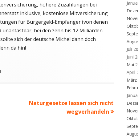
Janua
ntenversicherung, höhere Zuzahlungen bei
Deze
ersatz inklusive, kostenlose Mitversicherung
Nove
istungen für Bürgergeld-Empfänger (von denen
Okto
d unantastbar, bei den zehn bis 12 Milliarden
Sept
 sollte sich der deutsche Michel dann doch
Augu
denn da hin!
Juli 2
Juni 
Mai 
d
April
März
Febru
Janua
Nächster
Naturgesetze lassen sich nicht
Deze
Beitrag
wegverhandeln
Nove
Okto
Sept
Augu