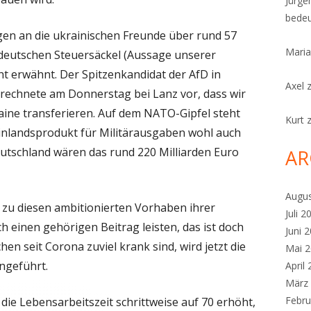
Jürge
bedeu
gen an die ukrainischen Freunde über rund 57
Maria
 deutschen Steuersäckel (Aussage unserer
ht erwähnt. Der Spitzenkandidat der AfD in
Axel
 rechnete am Donnerstag bei Lanz vor, dass wir
aine transferieren. Auf dem NATO-Gipfel steht
Kurt
inlandsprodukt für Militärausgaben wohl auch
utschland wären das rund 220 Milliarden Euro
AR
Augu
zu diesen ambitionierten Vorhaben ihrer
Juli 2
h einen gehörigen Beitrag leisten, das ist doch
Juni 
hen seit Corona zuviel krank sind, wird jetzt die
Mai 
ingeführt.
April
März
Febru
 die Lebensarbeitszeit schrittweise auf 70 erhöht,