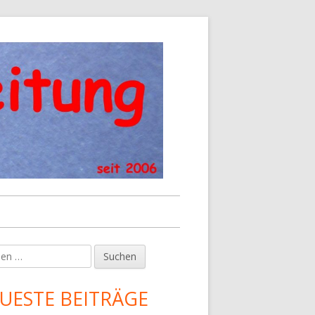
en
upt-
tenleiste
UESTE BEITRÄGE