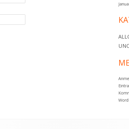
Janua
KA
ALL
UNC
ME
Anme
Eintr
Komm
Word