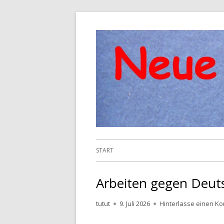
Springe
zum
Inhalt
Primäres
START
Menü
Arbeiten gegen Deut
Autor
Veröffentlicht
tutut
9. Juli 2026
Hinterlasse einen K
am