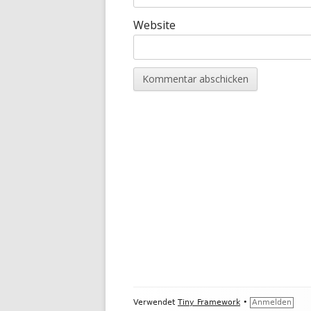
Website
Footer
Verwendet
Tiny Framework
•
Anmelden