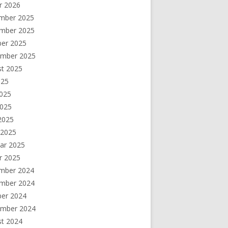
r 2026
mber 2025
mber 2025
ber 2025
ember 2025
st 2025
025
2025
2025
 2025
 2025
ar 2025
r 2025
mber 2024
mber 2024
ber 2024
ember 2024
st 2024