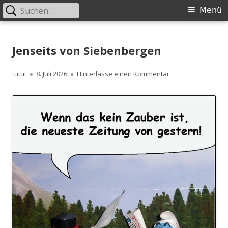
Suchen
Primäres
Menü
nach:
Menü
Springe
zum
Jenseits von Siebenbergen
Inhalt
Autor
Veröffentlicht
zu Jenseits von S
tutut
8. Juli 2026
Hinterlasse einen Kommentar
am