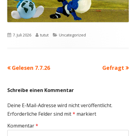
Veröffentlicht
Autor
Kategorien
7. Juli 2026
tutut
Uncategorized
am
Vorheriger
Nächster
Gelesen 7.7.26
Gefragt
Beitragsnavigation
Beitrag:
Beitrag
Schreibe einen Kommentar
Deine E-Mail-Adresse wird nicht veröffentlicht.
Erforderliche Felder sind mit
*
markiert
Kommentar
*