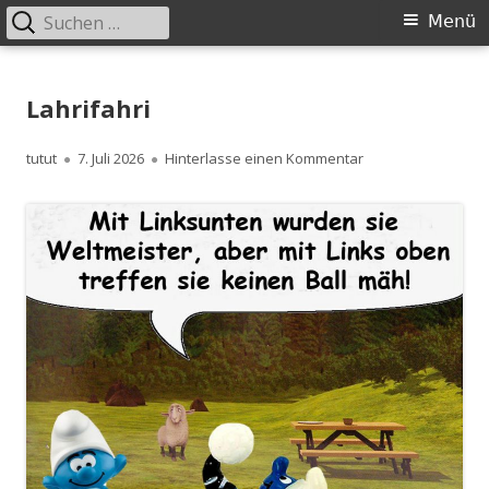
Suchen
Primäres
Menü
nach:
Menü
Springe
zum
Lahrifahri
Inhalt
Autor
Veröffentlicht
zu Lahrifahri
tutut
7. Juli 2026
Hinterlasse einen Kommentar
am