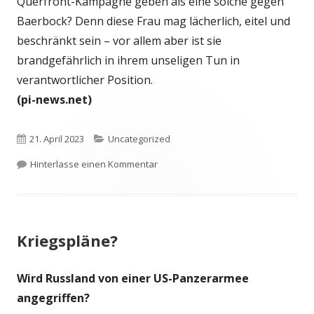
Querfront-Kampagne geben als eine solche gegen
Baerbock? Denn diese Frau mag lächerlich, eitel und
beschränkt sein – vor allem aber ist sie
brandgefährlich in ihrem unseligen Tun in
verantwortlicher Position.
(pi-news.net)
Veröffentlicht
Kategorien
21. April 2023
Uncategorized
am
zu Die gefährlichste Frau Deutschla
Hinterlasse einen Kommentar
Kriegspläne?
Wird Russland von einer US-Panzerarmee
angegriffen?