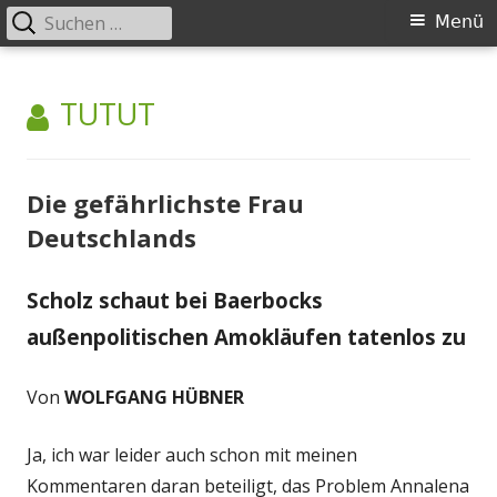
Suchen
Primäres
Menü
nach:
Menü
Springe
zum
AUTOR:
TUTUT
Inhalt
Die gefährlichste Frau
Deutschlands
Scholz schaut bei Baerbocks
außenpolitischen Amokläufen tatenlos zu
Von
WOLFGANG HÜBNER
Ja, ich war leider auch schon mit meinen
Kommentaren daran beteiligt, das Problem Annalena